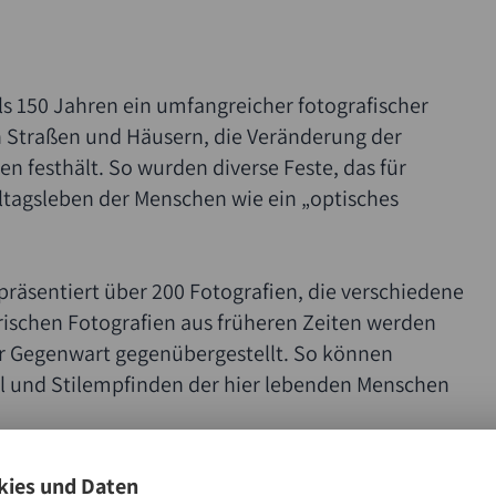
ls 150 Jahren ein umfangreicher fotografischer
n Straßen und Häusern, die Veränderung der
n festhält. So wurden diverse Feste, das für
ltagsleben der Menschen wie ein „optisches
äsentiert über 200 Fotografien, die verschiedene
ischen Fotografien aus früheren Zeiten werden
r Gegenwart gegenübergestellt. So können
 und Stilempfinden der hier lebenden Menschen
ies und Daten