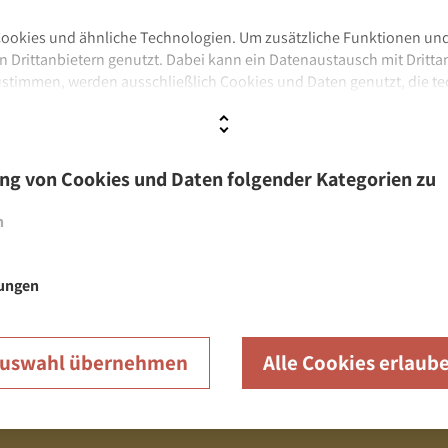
ookies und ähnliche Technologien. Um zusätzliche Funktionen und
 Drittanbietern genutzt. Dabei kann ein Datenaustausch mit Dritta
ustimmen, werden ausschließlich Cookies und Daten genutzt, die te
n Cookies und Daten folgender Kategorien zu
 Details zu den Kategorien finden Sie unter
Datenschutz
und
Impre
ng von Cookies und Daten folgender Kategorien zu
Über uns
n
iten & Besucherinfos
Aktuelles
llye
Kontakt
rungen
hop
Über uns
agen
uswahl übernehmen
Alle Cookies erlaub