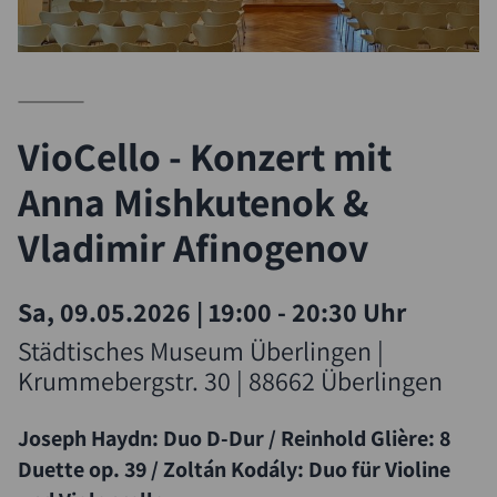
VioCello - Konzert mit
Anna Mishkutenok &
Vladimir Afinogenov
Suche
Sa, 09.05.2026
|
19:00 - 20:30 Uhr
Städtisches Museum Überlingen |
Krummebergstr. 30 | 88662 Überlingen
Joseph Haydn: Duo D-Dur / Reinhold Glière: 8
Duette op. 39 / Zoltán Kodály: Duo für Violine